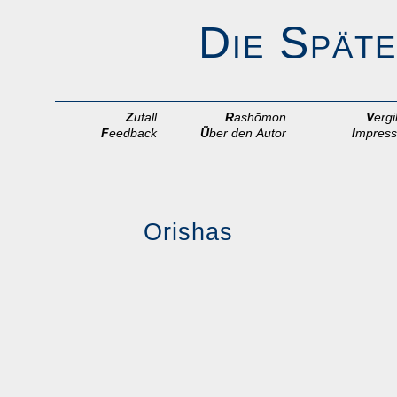
Die Späte
Z
ufall
R
ashōmon
V
ergi
F
eedback
Ü
ber den Autor
I
mpres
Orishas