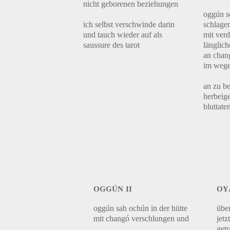
nicht geborenen beziehungen
oggún sc
ich selbst verschwinde darin
schlage
und tauch wieder auf als
mit ver
saussure des tarot
länglic
an chan
im wege
an zu b
herbeige
bluttate
oggún ii
oy
oggún sah ochún in der hütte
übe
mit changó verschlungen und
jetz
get