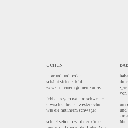
ochún
ba
in grund und boden
baba
schämt sich der kürbis
durc
es war in einem grünen kürbis
spri
von 
feld dass yemayá ihre schwester
erwischte ihre schwester ochún
umsc
wie die mit ihrem schwager
und 
am a
schlief seitdem wird der kürbis
über
runder und runder der früher (am