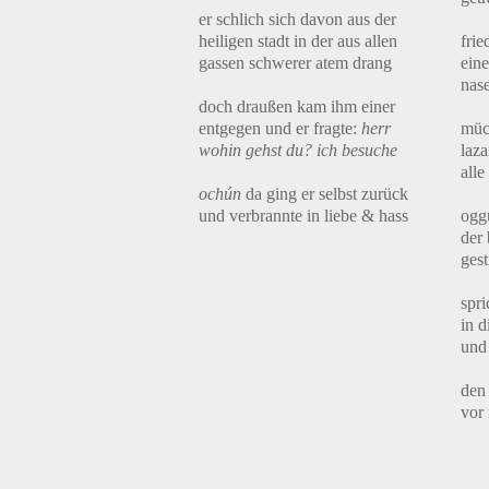
er schlich sich davon aus der
heiligen stadt in der aus allen
frie
gassen schwerer atem drang
ein
nase
doch draußen kam ihm einer
entgegen und er fragte:
herr
müc
wohin gehst du? ich besuche
laza
all
ochún
da ging er selbst zurück
und verbrannte in liebe & hass
ogg
der 
gest
spri
in d
und
den 
vor