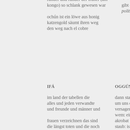
kongo) so schlank gewesen war
gibt
poli
ochún ist ein löwe aus honig
katzengold säumt ihren weg
den weg nach el cobre
ifá
oggún
im land der tabellen die
dann sta
alles und jeden verwandte
um uns 
und freunde und männer und
versage
wem: ei
frauen verzeichnen das sind
akrobat
die längst toten und die noch
staub: i